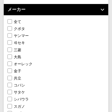
メーカー
全て
クボタ
ヤンマー
ヰセキ
三菱
大島
オーレック
金子
共立
コバシ
サタケ
シバウラ
スガノ