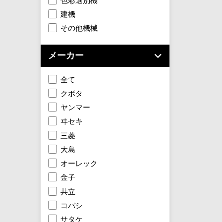
色彩選別機
建機
その他機械
メーカー
全て
クボタ
ヤンマー
ヰセキ
三菱
大島
オーレック
金子
共立
コバシ
サタケ