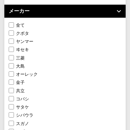
メーカー
全て
クボタ
ヤンマー
ヰセキ
三菱
大島
オーレック
金子
共立
コバシ
サタケ
シバウラ
スガノ